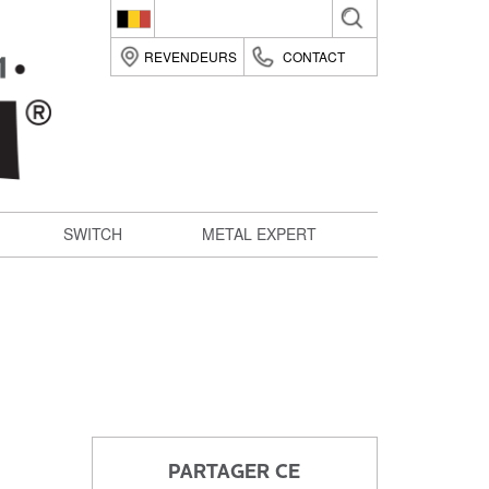
Belgique (fr)
REVENDEURS
CONTACT
België (nl)
Suomi (fi)
France (fr)
Deutsche (de)
SWITCH
METAL EXPERT
Italia (it)
Nederland (nl)
România (ro)
United Kingdom (en)
PARTAGER CE