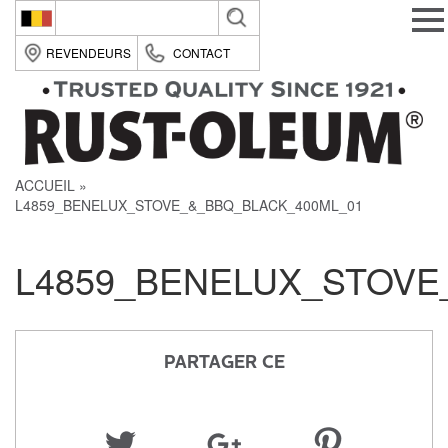
Belgique (fr)
REVENDEURS
CONTACT
België (nl)
Suomi (fi)
France (fr)
ACCUEIL
Deutsche (de)
L4859_BENELUX_STOVE_&_BBQ_BLACK_400ML_01
Italia (it)
Nederland (nl)
L4859_BENELUX_STOVE
România (ro)
United Kingdom (en)
PARTAGER CE