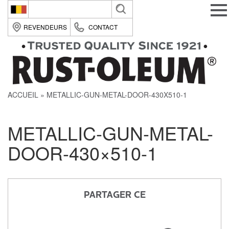
Belgique (fr)
REVENDEURS
CONTACT
België (nl)
Suomi (fi)
France (fr)
ACCUEIL
METALLIC-GUN-METAL-DOOR-430X510-1
Deutsche (de)
Italia (it)
METALLIC-GUN-METAL-
Nederland (nl)
DOOR-430×510-1
România (ro)
United Kingdom (en)
PARTAGER CE