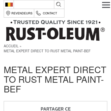
Belgique (fr)
REVENDEURS
CONTACT
België (nl)
Suomi (fi)
France (fr)
ACCUEIL
Deutsche (de)
METAL EXPERT DIRECT TO RUST METAL PAINT-BEF
Italia (it)
Nederland (nl)
METAL EXPERT DIRECT
România (ro)
TO RUST METAL PAINT-
United Kingdom (en)
BEF
PARTAGER CE