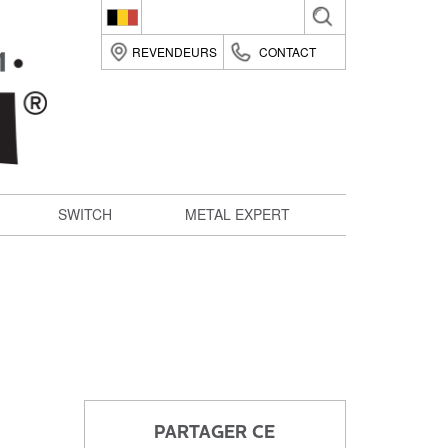
Belgique (fr)
REVENDEURS
CONTACT
België (nl)
Suomi (fi)
France (fr)
Deutsche (de)
SWITCH
METAL EXPERT
Italia (it)
Nederland (nl)
România (ro)
United Kingdom (en)
PARTAGER CE