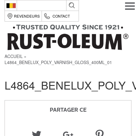
Belgique (fr)
REVENDEURS
CONTACT
België (nl)
Suomi (fi)
France (fr)
ACCUEIL
Deutsche (de)
L4864_BENELUX_POLY_VARNISH_GLOSS_400ML_01
Italia (it)
Nederland (nl)
L4864_BENELUX_POLY_
România (ro)
United Kingdom (en)
PARTAGER CE