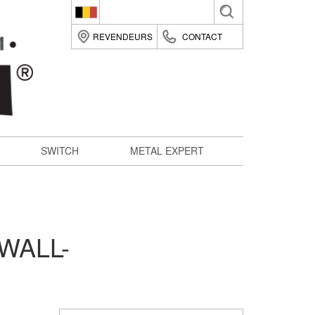
Belgique (fr)
REVENDEURS
CONTACT
België (nl)
Suomi (fi)
France (fr)
Deutsche (de)
SWITCH
METAL EXPERT
Italia (it)
Nederland (nl)
România (ro)
United Kingdom (en)
WALL-