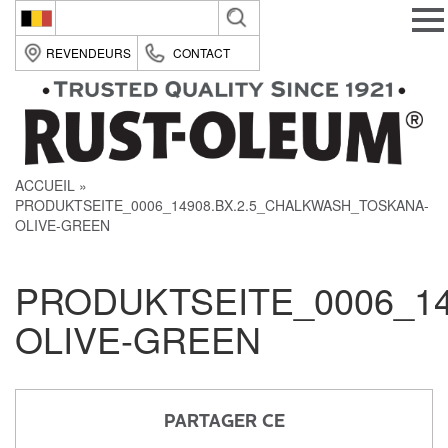
Belgique (fr)
REVENDEURS
CONTACT
België (nl)
Suomi (fi)
France (fr)
ACCUEIL
Deutsche (de)
PRODUKTSEITE_0006_14908.BX.2.5_CHALKWASH_TOSKANA-
Italia (it)
OLIVE-GREEN
Nederland (nl)
PRODUKTSEITE_0006_1
România (ro)
OLIVE-GREEN
United Kingdom (en)
PARTAGER CE