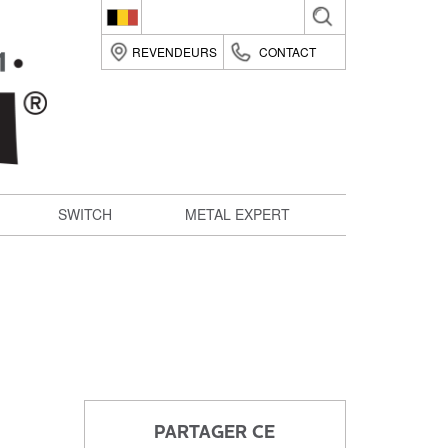
Belgique (fr)
REVENDEURS
CONTACT
België (nl)
Suomi (fi)
France (fr)
Deutsche (de)
SWITCH
METAL EXPERT
Italia (it)
Nederland (nl)
România (ro)
United Kingdom (en)
PARTAGER CE